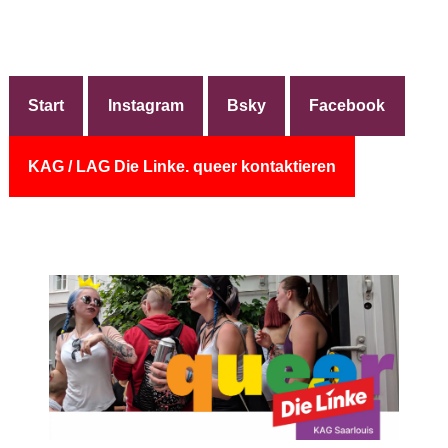
Start
Instagram
Bsky
Facebook
KAG / LAG Die Linke. queer kontaktieren